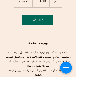
1 س
1
Location 1
إماراتي
احجز الآن
وصف الخدمة
عدد 4 جلسات كوتشينج فردية مع اليافع لمساعدته في معرفة شغفه
والتخصص الجامعي المناسب له تقوم لايف كوتش أحلام اللمكي بالتواصل
مع اليافع مرة في الأسبوع والمتابعة معه بما يساعده على التخطيط الجيد
مدة الجلسة الواحدة ساعة يتم الاتفاق عليها بالتنسيق بين اليافع
والكوتش
تفاصيل جهة الاتصال
Emirates house for consulting and Training