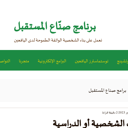
برنامج صنّاع المستقبل
نعمل على بناء الشخصية الواثقة الطموحة لدى اليافعين
تشينج
توستماسترز اليافعين
البرامج الإلكترونية
متجرنا
التواص
برامج صناع المستقبل
2 دقيقة قراءة
 الشخصية أو الدراسية